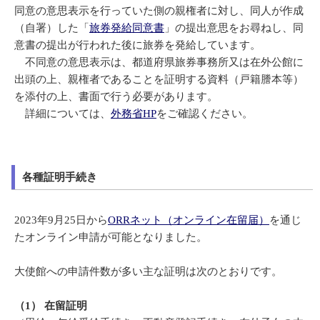
同意の意思表示を行っていた側の親権者に対し、同人が作成
（自署）した「
旅券発給同意書
」の提出意思をお尋ねし、同
意書の提出が行われた後に旅券を発給しています。
不同意の意思表示は、都道府県旅券事務所又は在外公館に
出頭の上、親権者であることを証明する資料（戸籍謄本等）
を添付の上、書面で行う必要があります。
詳細については、
外務省HP
をご確認ください。
各種証明手続き
2023年9月25日から
ORRネット（オンライン在留届）
を通じ
たオンライン申請が可能となりました。
大使館への申請件数が多い主な証明は次のとおりです。
（1） 在留証明