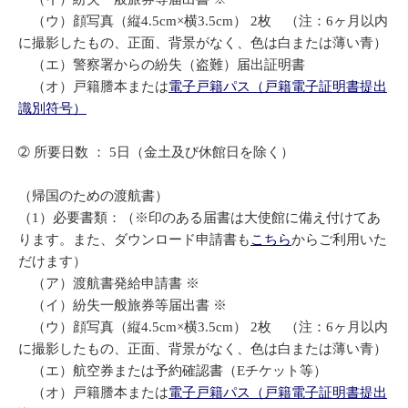
（ウ）顔写真（縦4.5cm×横3.5cm） 2枚 （注：6ヶ月以内
に撮影したもの、正面、背景がなく、色は白または薄い青）
（エ）警察署からの紛失（盗難）届出証明書
（オ）戸籍謄本または
電子戸籍パス（戸籍電子証明書提出
識別符号）
➁ 所要日数 ： 5日（金土及び休館日を除く）
（帰国のための渡航書）
（1）必要書類：（※印のある届書は大使館に備え付けてあ
ります。また、ダウンロード申請書も
こちら
からご利用いた
だけます）
（ア）渡航書発給申請書 ※
（イ）紛失一般旅券等届出書 ※
（ウ）顔写真（縦4.5cm×横3.5cm） 2枚 （注：6ヶ月以内
に撮影したもの、正面、背景がなく、色は白または薄い青）
（エ）航空券または予約確認書（Eチケット等）
（オ）戸籍謄本または
電子戸籍パス（戸籍電子証明書提出