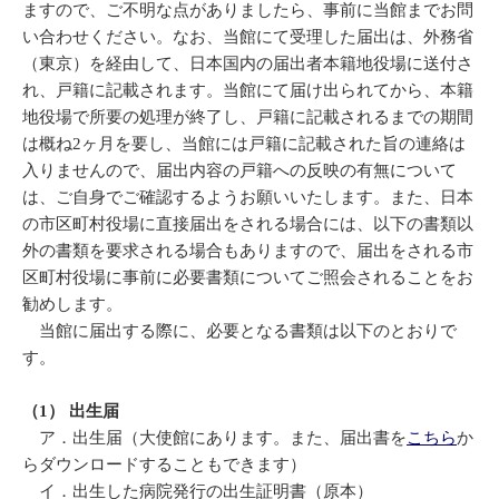
ますので、ご不明な点がありましたら、事前に当館までお問
い合わせください。なお、当館にて受理した届出は、外務省
（東京）を経由して、日本国内の届出者本籍地役場に送付さ
れ、戸籍に記載されます。当館にて届け出られてから、本籍
地役場で所要の処理が終了し、戸籍に記載されるまでの期間
は概ね2ヶ月を要し、当館には戸籍に記載された旨の連絡は
入りませんので、届出内容の戸籍への反映の有無について
は、ご自身でご確認するようお願いいたします。また、日本
の市区町村役場に直接届出をされる場合には、以下の書類以
外の書類を要求される場合もありますので、届出をされる市
区町村役場に事前に必要書類についてご照会されることをお
勧めします。
当館に届出する際に、必要となる書類は以下のとおりで
す。
（1） 出生届
ア．出生届（大使館にあります。また、届出書を
こちら
か
らダウンロードすることもできます）
イ．出生した病院発行の出生証明書（原本）