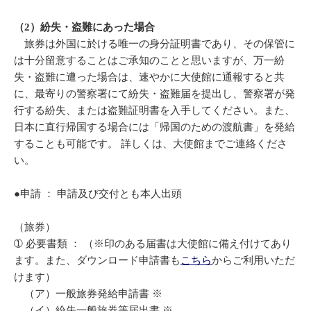
（2）紛失・盗難にあった場合
旅券は外国に於ける唯一の身分証明書であり、その保管に
は十分留意することはご承知のことと思いますが、万一紛
失・盗難に遭った場合は、速やかに大使館に通報すると共
に、最寄りの警察署にて紛失・盗難届を提出し、警察署が発
行する紛失、または盗難証明書を入手してください。また、
日本に直行帰国する場合には「帰国のための渡航書」を発給
することも可能です。 詳しくは、大使館までご連絡くださ
い。
●申請 ： 申請及び交付とも本人出頭
（旅券）
➀ 必要書類 ： （※印のある届書は大使館に備え付けてあり
ます。また、ダウンロード申請書も
こちら
からご利用いただ
けます）
（ア）一般旅券発給申請書 ※
（イ）紛失一般旅券等届出書 ※