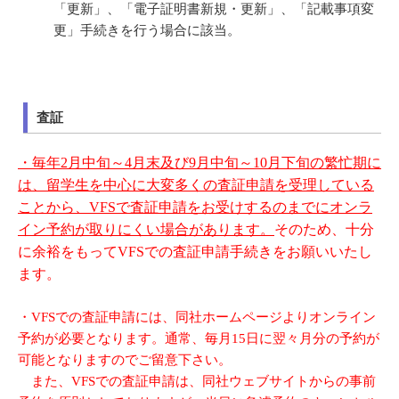
「更新」、「電子証明書新規・更新」、「記載事項変
更」手続きを行う場合に該当。
査証
・毎年2月中旬～4月末及び
9
月中旬～
10
月下旬の繁忙期に
は、留学生を中心に大変多くの査証申請を受理している
ことから、
VFS
で査証申請をお受けするのまでにオンラ
イン予約が取りにくい場合があります。
そのため、十分
に余裕をもって
VFS
での査証申請手続きをお願いいたし
ます。
・VFSでの査証申請には、同社ホームページよりオンライン
予約が必要となります。通常、毎月15日に翌々月分の予約が
可能となりますのでご留意下さい。
また、VFSでの査証申請は、同社ウェブサイトからの事前