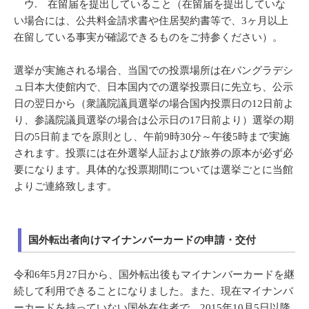
ウ. 在留届を提出していること（在留届を提出していな
い場合には、公共料金請求書や住居契約書等で、3ヶ月以上
在留している事実が確認できるものをご持参ください）。
選挙が実施される場合、当国での投票場所は在バングラデシ
ュ日本大使館内で、日本国内での選挙投票日に先立ち、公示
日の翌日から（衆議院議員選挙の場合国内投票日の12日前よ
り、参議院議員選挙の場合は公示日の17日前より）選挙の期
日の5日前までを原則とし、午前9時30分～午後5時まで実施
されます。投票には在外選挙人証および旅券の原本が必ず必
要になります。具体的な投票期間については選挙ごとに当館
よりご連絡致します。
国外転出者向けマイナンバーカードの申請・交付
令和6年5月27日から、国外転出後もマイナンバーカードを継
続して利用できることになりました。また、現在マイナンバ
ーカードを持っていない国外在住者で、2015年10月5日以降