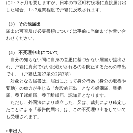
に2～3ヶ月を要しますが、日本の市区町村役場に直接届け出
した場合、1～2週間程度で戸籍に反映されます。
（3） その他届出
届出の可否及び必要書類については事前に当館までお問い合
わせください。
（4） 不受理申出について
自分の知らない間に自身の意思に基づかない届書が提出さ
れ、戸籍に真実でない記載がされるのを防止するための申出
です。（戸籍法第27条の2第3項）
対象となる届書は、届出によって身分行為（身分の取得や
変動）の効力が生じる「創設的届出」となる婚姻届、離婚
届、養子縁組届、養子離縁届、認知届となります。
ただし、外国法により成立した、又は、裁判により確定し
たことによる「報告的届出」は、この不受理申出をしていて
も受理されます。
○申出人