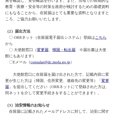
無を確認し、安否確認を行います。また、当地での長期的な
教育・医療・安全等の対策を政府が検討するための基礎資料
にもなることから、在留届はとても重要な資料となりますと
ころ、ご協力お願いいたします。
（2）届出方法
〇 ORRネット（在留届電子届出システム）登録は
こちら
から
〇 大使館窓口（
変更届
、
帰国・転出届
※届出書は大使
館にもあります）
〇Eメール（
consular@dc.mofa.go.jp
）
大使館窓口に在留届を届け出された方で、記載内容に変
更が生じた方は（帰国、住所変更、連絡先の変更等）「
変更
届
」を提出してください（ORRネットにて登録された方は、
同ネットを介して変更手続きをすることができます）。
（3）治安情報のお知らせ
在留届に記載されたメールアドレスに対して、治安に関す