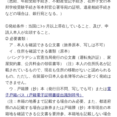
（恩給、年給受給手続き、不動産登記手続き、在外子女の本
邦学校受験手続き等本邦官公署等宛の証明。遺産相続手続き
などの場合は、銀行宛となる。）
➀発給条件：当国に3ヶ月以上滞在していること、及び、申
請人本人が出頭すること。
➁ 必要書類：
ア．本人を確認できる公文書（旅券原本、写しは不可）
イ．住所を確認できる書類（原本）
（バングラデシュ官憲当局発行の公文書（運転免許証）、家
屋契約書、公共料金の領収書等）（注）本人の住所氏名が記
載されているもので、現在も住所の移動がないと認められる
もの。ただし、在留届や日本人会名簿等のみに基づく発給は
できません。
ウ．戸籍謄（抄）本（発行日不問、写しでも可）または
電
子戸籍パス（戸籍電子証明書提出識別符号）
（注：本籍の地番まで記載する場合のみ必要。また、都道府
県のみ記載する場合は旅券または戸籍謄（抄）本等現在の本
籍地を確認できる公文書を要持参。本籍地を記載しない場合