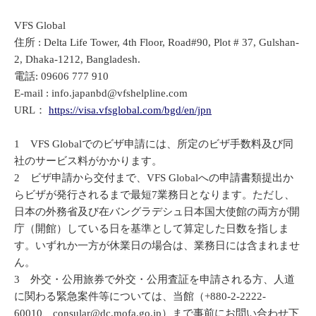
VFS Global
住所 : Delta Life Tower, 4th Floor, Road#90, Plot # 37, Gulshan-
2, Dhaka-1212, Bangladesh.
電話: 09606 777 910
E-mail : info.japanbd@vfshelpline.com
URL：
https://visa.vfsglobal.com/bgd/en/jpn
1 VFS Globalでのビザ申請には、所定のビザ手数料及び同
社のサービス料がかかります。
2 ビザ申請から交付まで、VFS Globalへの申請書類提出か
らビザが発行されるまで最短7業務日となります。ただし、
日本の外務省及び在バングラデシュ日本国大使館の両方が開
庁（開館）している日を基準として算定した日数を指しま
す。いずれか一方が休業日の場合は、業務日には含まれませ
ん。
3 外交・公用旅券で外交・公用査証を申請される方、人道
に関わる緊急案件等については、当館（​+880-2-2222-
60010、consular@dc.mofa.go.jp）まで事前にお問い合わせ下