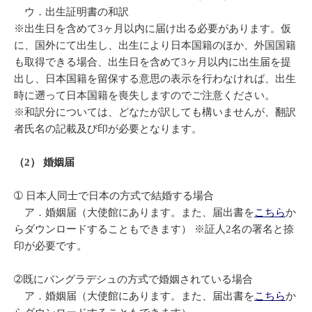
ウ．出生証明書の和訳
※出生日を含めて3ヶ月以内に届け出る必要があります。仮
に、国外にて出生し、出生により日本国籍のほか、外国国籍
も取得できる場合、出生日を含めて3ヶ月以内に出生届を提
出し、日本国籍を留保する意思の表示を行わなければ、出生
時に遡って日本国籍を喪失しますのでご注意ください。
※和訳分については、どなたが訳しても構いませんが、翻訳
者氏名の記載及び印が必要となります。
（2） 婚姻届
➀ 日本人同士で日本の方式で結婚する場合
ア．婚姻届（大使館にあります。また、届出書を
こちら
か
らダウンロードすることもできます） ※証人2名の署名と捺
印が必要です。
➁既にバングラデシュの方式で婚姻されている場合
ア．婚姻届（大使館にあります。また、届出書を
こちら
か