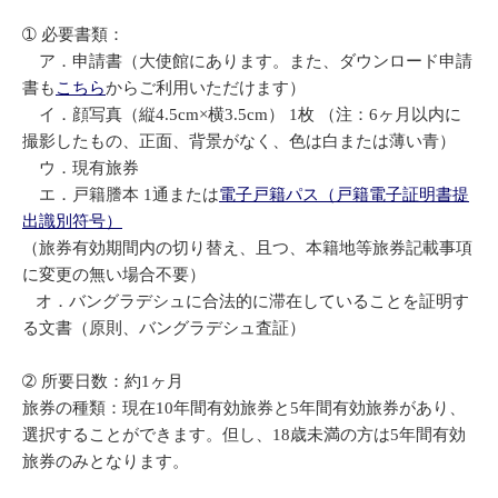
➀ 必要書類：
ア．申請書（大使館にあります。また、ダウンロード申請
書も
こちら
からご利用いただけます）
イ．顔写真（縦4.5cm×横3.5cm） 1枚 （注：6ヶ月以内に
撮影したもの、正面、背景がなく、色は白または薄い青）
ウ．現有旅券
エ．戸籍謄本 1通または
電子戸籍パス（戸籍電子証明書提
出識別符号）
（旅券有効期間内の切り替え、且つ、本籍地等旅券記載事項
に変更の無い場合不要）
オ．バングラデシュに合法的に滞在していることを証明す
る文書（原則、バングラデシュ査証）
➁ 所要日数：約1ヶ月
旅券の種類：現在10年間有効旅券と5年間有効旅券があり、
選択することができます。但し、18歳未満の方は5年間有効
旅券のみとなります。