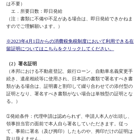
は不要）
エ．所要日数：即日発給
（注：書類に不備や不足がある場合は、即日発給できかねま
すのでご理解願います。）
※2023年4月1日からの消費税免税制度において利用できる在
留証明についてはこちらをクリックしてください。
（2）署名証明
（本邦における不動産登記、銀行ローン、自動車名義変更手
続き、遺産相続等に使用され、日本語の書類で署名すべき書
類がある場合は、証明書と割印して綴り合わせての添付型の
証明となり、署名すべき書類がない場合は単独型の証明とな
る。）
➀発給条件：代理申請は認められず、申請人本人が出頭し、
領事担当官の面前で本人自ら署名していただきます。従っ
て、事前に署名（及び拇印）したものや、拇印だけの証明は
取り扱えません。