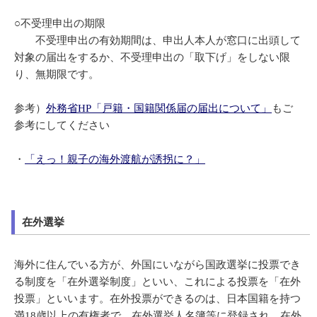
○不受理申出の期限
不受理申出の有効期間は、申出人本人が窓口に出頭して
対象の届出をするか、不受理申出の「取下げ」をしない限
り、無期限です。
参考）
外務省HP「戸籍・国籍関係届の届出について」
もご
参考にしてください
・
「えっ！親子の海外渡航が誘拐に？」
在外選挙
海外に住んでいる方が、外国にいながら国政選挙に投票でき
る制度を「在外選挙制度」といい、これによる投票を「在外
投票」といいます。在外投票ができるのは、日本国籍を持つ
満18歳以上の有権者で、在外選挙人名簿等に登録され、在外