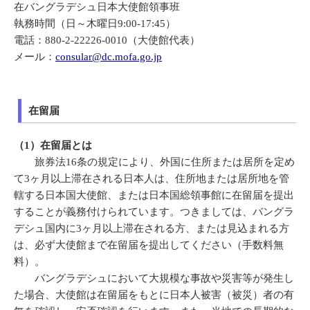
在バングラデシュ日本大使館領事班
執務時間（日～木曜日9:00-17:45）
電話：880-2-22226-0010（大使館代表）
メール：
consular@dc.mofa.go.jp
在留届
（1）在留届とは
旅券法16条の規定により、外国に住所または居所を定め
て3ヶ月以上滞在される日本人は、住所地または居所地を管
轄する日本国大使館、または日本国総領事館に在留届を提出
することが義務付けられています。つきましては、バングラ
デシュ国内に3ヶ月以上滞在される方、または見込まれる方
は、必ず大使館まで在留届を提出してください（手数料無
料）。
バングラデシュにおいて大規模な事故や災害等が発生し
た場合、大使館は在留届をもとに日本人被害（被災）者の有