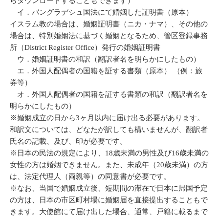
らダウンロードすることもできます）
イ．バングラデシュ国法にて婚姻した証明書（原本）
イスラム教の場合は、婚姻証明書（ニカ・ナマ）、その他の
場合は、特別婚姻法に基づく婚姻となるため、管区登録事務
所（District Register Office）発行の婚姻証明書
ウ．婚姻証明書の和訳（翻訳者名を明らかにしたもの）
エ．外国人配偶者の国籍を証する書類（原本） （例：旅
券等）
オ．外国人配偶者の国籍を証する書類の和訳（翻訳者名を
明らかにしたもの）
※婚姻成立の日から3ヶ月以内に届け出る必要があります。
和訳文については、どなたが訳しても構いませんが、翻訳者
氏名の記載、及び、印が必要です。
※日本の民法の規定により、18歳未満の男性及び16歳未満の
女性の方は婚姻できません。また、未成年（20歳未満）の方
は、法定代理人（両親等）の同意書が必要です。
※なお、当国で婚姻成立後、短期間の滞在で日本に帰国予定
の方は、日本の市区町村場に婚姻届を直接提出することもで
きます。大使館にて届け出した場合、通常、戸籍に載るまで