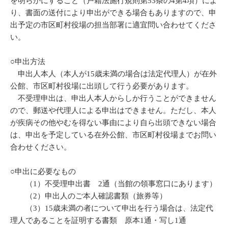
を明らかにすること（戸籍法施行規則第53条の4第4項）によ
り、書面の送付により申出ができる場合もありますので、申
出予定の市区町村役場の担当部署に適宜問い合わせてくださ
い。
○申出方法
申出人本人（本人が15歳未満の場合は法定代理人）が在外
公館、市区町村役場に出頭して行う必要があります。
不受理申出は、申出人本人からしか行うことができません
ので、郵送や代理人による申出はできません。ただし、本人
が疾病その他やむを得ない事由により自ら出頭できない場合
は、申出を予定している在外公館、市区町村役場までお問い
合わせください。
○申出に必要なもの
（1）不受理申出書 2通（当館の領事窓口にあります）
（2）申出人のご本人確認書類（旅券等）
（3）15歳未満の者について申出を行う場合は、法定代
理人であることを証明する書類 原本1通・写し1通