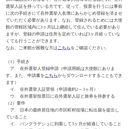
選挙人証を持っている方です。従って、投票を行うには事前
に次の手続きにて在外選挙人名簿にあらかじめ登録を済ませ
ていただく必要があります。なお、登録されるためには大使
館の管轄区域内に3ヶ月以上継続して住んでいる必要があり
ますが、登録の申請は住所を定めていれば3ヶ月経っていな
くても行うことができます。
なお、ご来館が困難な方は
こちら
をご確認ください。
（1）手続き
ア. 在外選挙人登録申請（申請用紙は大使館にありま
す。また、申請書を
こちら
からダウンロードすることもでき
ます）
イ. 在外選挙人証受領（申請後約2～3ヶ月）
ウ. 在外選挙投票日に在外選挙人証と旅券を持参する
（2）要件
ア. 日本の最終居住地の市区町村役場に転出届を提出し
ていること
イ. バングラデシュに到着して3ヶ月が経過していること