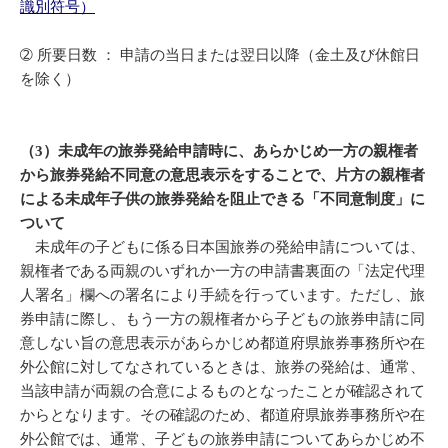
識別符号）
➁ 所要日数 ： 申請の当日または翌日以降（金土及び休館日
を除く）
（3）未成年の旅券発給申請時に、あらかじめ一方の親権者
から旅券発給不同意の意思表示をすることで、片方の親権者
による未成年子供の旅券発給を阻止できる「不同意制度」に
ついて
未成年の子どもに係る日本国旅券の発給申請については、
親権者である両親のいずれか一方の申請書裏面の「法定代理
人署名」欄への署名により手続を行っています。ただし、旅
券申請に際し、もう一方の親権者から子どもの旅券申請に同
意しない旨の意思表示があらかじめ都道府県旅券事務所や在
外公館に対してなされているときは、旅券の発給は、通常、
当該申請が両親の合意によるものとなったことが確認されて
からとなります。その確認のため、都道府県旅券事務所や在
外公館では、通常、子どもの旅券申請についてあらかじめ不