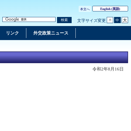
English
(英語)
本文へ
大
検索
中
文字サイズ変更
小
リンク
外交政策ニュース
令和2年8月16日