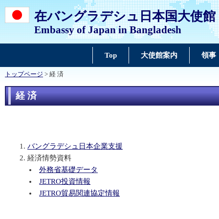
在バングラデシュ日本国大使館
Embassy of Japan in Bangladesh
Top
大使館案内
領事
トップページ
> 経 済
経 済
バングラデシュ日本企業支援
経済情勢資料
外務省基礎データ
JETRO投資情報
JETRO貿易関連協定情報