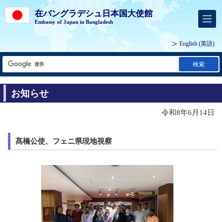
在バングラデシュ日本国大使館
Embassy of Japan in Bangladesh
English
(英語)
検索
お知らせ
令和8年6月14日
髙橋公使、フェニ県現地視察