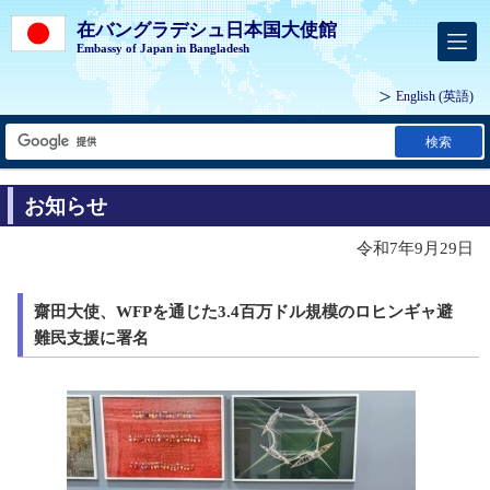
在バングラデシュ日本国大使館
Embassy of Japan in Bangladesh
English
(英語)
検索
お知らせ
令和7年9月29日
齋田大使、WFPを通じた3.4百万ドル規模のロヒンギャ避
難民支援に署名