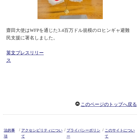
齋田大使はWFPを通じた3.4百万ドル規模のロヒンギャ避難
民支援に署名しました。
英文プレスリリー
ス
このページのトップへ戻る
/
/
/
法的事
アクセシビリティについ
プライバシーポリシ
このサイトについ
項
て
ー
て