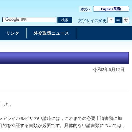
English
(英語)
本文へ
大
検索
中
文字サイズ変更
小
リンク
外交政策ニュース
令和2年6月17日
ました。
ンアライバルビザの申請時には，これまでの必要申請書類に加
ス目的を立証する書類が必要です。具体的な申請書類については，