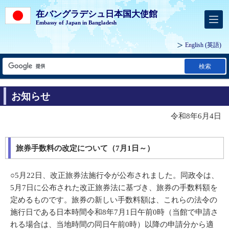
在バングラデシュ日本国大使館
Embassy of Japan in Bangladesh
English
(英語)
検索
お知らせ
令和8年6月4日
旅券手数料の改定について（7月1日～）
○5月22日、改正旅券法施行令が公布されました。同政令は、
5月7日に公布された改正旅券法に基づき、旅券の手数料額を
定めるものです。旅券の新しい手数料額は、これらの法令の
施行日である日本時間令和8年7月1日午前0時（当館で申請さ
れる場合は、当地時間の同日午前0時）以降の申請分から適