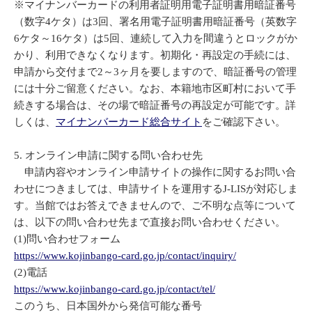
※マイナンバーカードの利用者証明用電子証明書用暗証番号
（数字4ケタ）は3回、署名用電子証明書用暗証番号（英数字
6ケタ～16ケタ）は5回、連続して入力を間違うとロックがか
かり、利用できなくなります。初期化・再設定の手続には、
申請から交付まで2～3ヶ月を要しますので、暗証番号の管理
には十分ご留意ください。なお、本籍地市区町村において手
続きする場合は、その場で暗証番号の再設定が可能です。詳
しくは、
マイナンバーカード総合サイト
をご確認下さい。
5. オンライン申請に関する問い合わせ先
申請内容やオンライン申請サイトの操作に関するお問い合
わせにつきましては、申請サイトを運用するJ-LISが対応しま
す。当館ではお答えできませんので、ご不明な点等について
は、以下の問い合わせ先まで直接お問い合わせください。
(1)問い合わせフォーム
https://www.kojinbango-card.go.jp/contact/inquiry/
(2)電話
https://www.kojinbango-card.go.jp/contact/tel/
このうち、日本国外から発信可能な番号