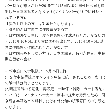
バー制度が導入された2015年10月5日以降に国外転出届を提
出した日本国籍者となります(マイナンバーがすでに付番さ
れている方)。
【参考】以下の方々は対象外となります。
・引き続き日本国内に住民票がある方
・日本国外で出生し一度も住民票が作成されたことがない方
・2015年10月5日より前に国外転出して、2015年10月5日以
降に住民票が作成されたことがない方
・日本国籍を有しない方（元日本国籍者、特別永住者、中長
期在留者を含む）
4. 領事窓口での取扱い（5月26日以降）
(1)交付申請手続はオンライン申請に統一されるため、窓口で
の紙申請は終了となります。
(2)暗証番号の初期化・再設定、一時停止解除、カード返納に
ついては、マイナンバーカード原本の提出が必要なため、引
本籍地市区町村または在外公館の
き続き
領事窓口での手続と
なります。