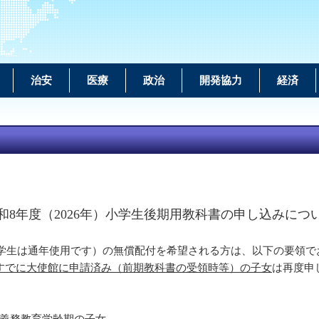
治安
医療
政治
開発協力
経済
和8年度（2026年）小学生後期用教科書の申し込みにつ
中学生は通年使用です）の無償配付を希望される方は、以下の要領で
すでに大使館に申請済み（前期教科書の受領時等）の子女
は再度申