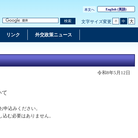
English
(英語)
本文へ
大
検索
中
文字サイズ変更
小
リンク
外交政策ニュース
令和8年5月12日
いて
お申込みください。
し込む必要はありません。