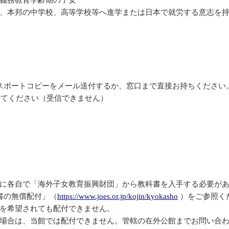
る義務教育学齢期の子女
将来、本邦の中学校、高等学校等へ進学または日本で就労する意志を
スポートコピーをメール送付するか、窓口まで直接お持ちください
してください（受信できません）
発前に各自で「海外子女教育振興財団」から教科書を入手する必要が
書の無償配付」（
https://www.joes.or.jp/kojin/kyokasho
）をご参照く
付を希望されても配付できません。
いの場合は、当館では配付できません。管轄の在外公館までお問い合