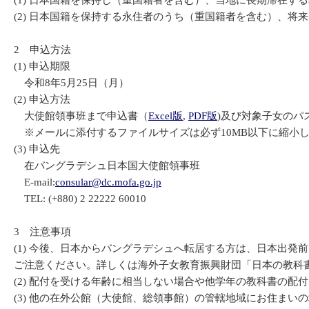
(1) 日本国籍を保持し（重国籍者を含む）、当地に長期滞在す
(2) 日本国籍を保持する永住者のうち（重国籍者を含む）、
2 申込方法
(1) 申込期限
令和8年5月25日（月）
(2) 申込方法
大使館領事班まで申込書（
Excel版
,
PDF版
)及び対象子女のパ
※メールに添付するファイルサイズは必ず10MB以下に縮小
(3) 申込先
在バングラデシュ日本国大使館領事班
E-mail:
consular@dc.mofa.go.jp
TEL: (+880) 2 22222 60010
3 注意事項
(1) 今後、日本からバングラデシュへ転居する方は、日本出
ご注意ください。詳しくは海外子女教育振興財団「日本の教科
(2) 配付を受ける年齢に相当しない場合や他学年の教科書の配
(3) 他の在外公館（大使館、総領事館）の管轄地域にお住ま