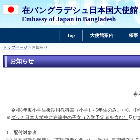
在バングラデシュ日本国大使館
Embassy of Japan in Bangladesh
Top
大使館案内
領事
トップページ
> お知らせ
お知らせ
令
令和8年度小学生後期用教科書（
小学1～5年生のみ
。小6、
※
ダッカ日本人学校に在籍中の子女（入学予定者を含む）
及び
1 配付対象者