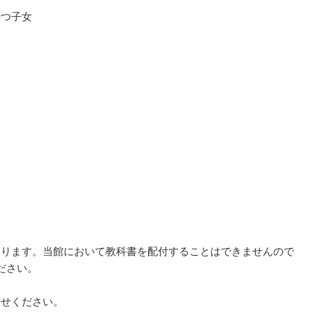
持つ子女
。
あります。当館において教科書を配付することはできませんので
ださい。
わせください。